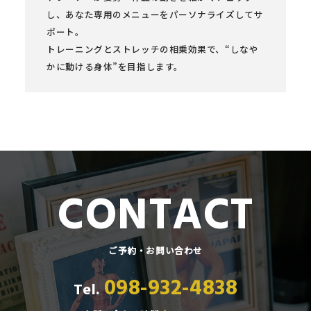
し、あなた専用のメニューをパーソナライズしてサ
ポート。
トレーニングとストレッチの相乗効果で、“しなや
かに動ける身体”を目指します。
CONTACT
ご予約・お問い合わせ
098-932-4838
Tel.