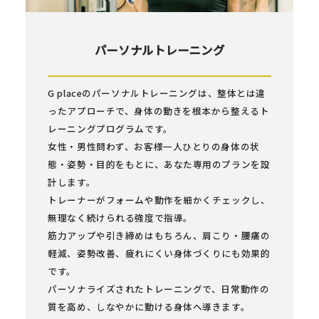
パーソナルトレーニング
G placeのパーソナルトレーニングは、整体とは違
ったアプローチで、身体の動きを根本から整えるト
レーニングプログラムです。
女性・男性問わず、お客様一人ひとりの身体の状
態・姿勢・目的をもとに、あなた専用のプランを設
計します。
トレーナーがフォームや動作を細かくチェックし、
無理なく続けられる強度で指導。
筋力アップや引き締めはもちろん、肩こり・腰痛の
軽減、姿勢改善、疲れにくい身体づくりにも効果的
です。
パーソナライズされたトレーニングで、日常動作の
質を高め、しなやかに動ける身体へ導きます。