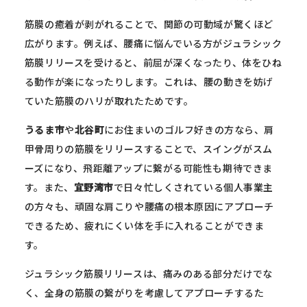
筋膜の癒着が剥がれることで、関節の可動域が驚くほど
広がります。例えば、腰痛に悩んでいる方がジュラシック
筋膜リリースを受けると、前屈が深くなったり、体をひね
る動作が楽になったりします。これは、腰の動きを妨げ
ていた筋膜のハリが取れたためです。
うるま市
や
北谷町
にお住まいのゴルフ好きの方なら、肩
甲骨周りの筋膜をリリースすることで、スイングがスム
ーズになり、飛距離アップに繋がる可能性も期待できま
す。また、
宜野湾市
で日々忙しくされている個人事業主
の方々も、頑固な肩こりや腰痛の根本原因にアプローチ
できるため、疲れにくい体を手に入れることができま
す。
ジュラシック筋膜リリースは、痛みのある部分だけでな
く、全身の筋膜の繋がりを考慮してアプローチするた