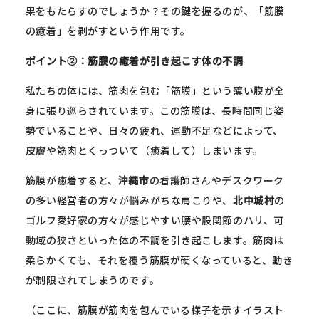
果をもたらすのでしょうか？その鍵を握るのが、「筋膜
の癒着」を剥がすという作用です。
ポイント②：筋膜の癒着が引き起こす体の不調
私たちの体には、筋肉を包む「筋膜」という薄い膜が全
身に張り巡らされています。この筋膜は、長時間同じ姿
勢でいることや、日々の疲れ、運動不足などによって、
皮膚や筋肉とくっついて（癒着して）しまいます。
筋膜が癒着すると、
沖縄市
の看護師さんやデスクワーク
の多い経営者の方々が悩みがちな肩こりや、
北中城村
の
ゴルフ愛好家の方々が感じやすい腰や股関節のハリ、可
動域の狭さといった体の不調を引き起こします。筋肉は
柔らかくても、それを覆う筋膜が硬くなっていると、動き
が制限されてしまうのです。
（ここに、筋膜が筋肉を包んでいる様子を示すイラスト